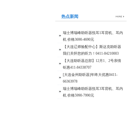
热点新闻
瑞士博瑞峰助听器悦耳1耳背机、耳内
机 价格3690-4690元
【大连辽师验配中心】斯达克助听器
我们关怀您的听力！0411-84210003
【大连助听器总部】12月1、2号亲情
钜惠411-84338707
[大连金州助听器]年终大优惠0411-
66363978
瑞士博瑞峰助听器悦耳3耳背机、耳内
机 价格5990-7990元