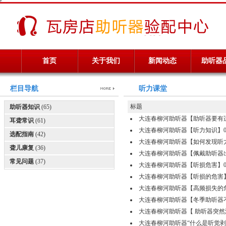
首页
关于我们
新闻动态
助听器
栏目导航
听力课堂
标题
助听器知识
(65)
大连春柳河助听器【助听器要有适应期】
耳聋常识
(61)
大连春柳河助听器【听力知识】0411-
选配指南
(42)
大连春柳河助听器【如何发现听力问题】
聋儿康复
(36)
大连春柳河助听器【佩戴助听器出行小贴
常见问题
(37)
大连春柳河助听器【听损危害】0411-
大连春柳河助听器【听损的危害】041
大连春柳河助听器【高频损失的危害】0
大连春柳河助听器【冬季助听器不断电】
大连春柳河助听器【 助听器突然没声音
大连春柳河助听器“什么是听觉剥夺”04