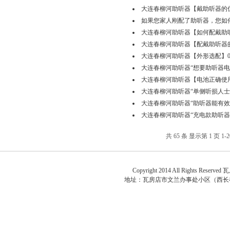
大连春柳河助听器【戴助听器的优势】0
如果您家人刚配了助听器，您如何能帮到
大连春柳河助听器【如何配戴助听器（1
大连春柳河助听器【配戴助听器的好处】
大连春柳河助听器【外形选配】0411-
大连春柳河助听器“想要助听器电池更耐
大连春柳河助听器【电池正确使用】04
大连春柳河助听器“单侧听损人士助听福
大连春柳河助听器“助听器能有效降低
大连春柳河助听器“充电款助听器优势多”
共 65 条 显示第 1 页 1-2
关于
Copyright 2014 All Rights Reserved
瓦
地址：
瓦房店市文兰办事处小区（西长春