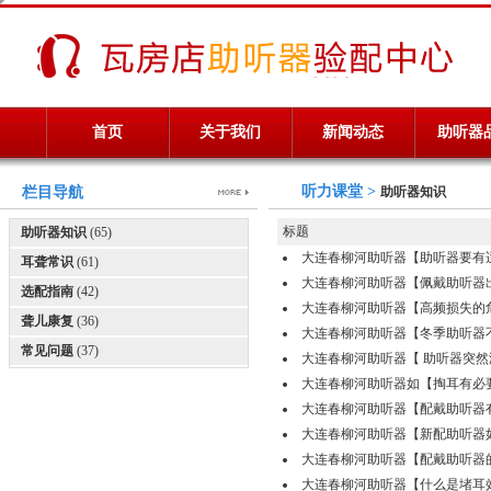
首页
关于我们
新闻动态
助听器
听力课堂 >
栏目导航
助听器知识
标题
助听器知识
(65)
大连春柳河助听器【助听器要有适应期】
耳聋常识
(61)
大连春柳河助听器【佩戴助听器出行小贴
选配指南
(42)
大连春柳河助听器【高频损失的危害】0
聋儿康复
(36)
大连春柳河助听器【冬季助听器不断电】
常见问题
(37)
大连春柳河助听器【 助听器突然没声音
大连春柳河助听器如【掏耳有必要吗？】
大连春柳河助听器【配戴助听器有适应器
大连春柳河助听器【新配助听器如何适应
大连春柳河助听器【配戴助听器的好处】
大连春柳河助听器【什么是堵耳效应】0