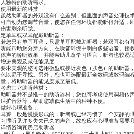
人独特的助听需求。
使用最新的科技：
虽然助听器的外观没有什么差别，但里面的声音处理技
可自动为您调节音量，使您在任何环境都能听得舒适，
伤害剩余听觉。
定单耳或双耳配戴助听器：
若您只有单耳耳聋，只需单耳配戴助听器；若双耳都有
听能帮助您分辨方向、在噪音环境中明白多些语音、接
体声的聆听效果，并能帮助儿童学习语言，听者也较易
增进美观及减低能见度：
要求美观的您可选用微型或接近发色（肤色）的助听器
色以易于寻找。另外，您也可选配最新全数码或数码编
量，将助听器的能见度减至最低。
考虑其它助听器材：
助听器并不是惟一的助听器材，您也可考虑使用调频传
话扩音器等，帮助您减低生活中的种种不便。
做好心理准备：
耳聋一般是慢慢形成的，听者或已经习惯了一个安静的
习惯听见许多失去已久的声音，故您应有心理准备需要
详情咨询瓦房店助听器