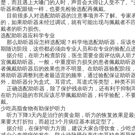
楚，而且遇上大嗓门的人时，声音会大得让人受不了。”
听器和配眼镜一样，也要先检验选配再佩戴。
目前很多人对选配助听器的注意事项并不了解。专家表
的，如果助听器未经过调试，就有可能出现与佩戴者不
戴者的听力损伤。
选配助听器应科学专业
那么助听器应怎样选配呢？科学地选配助听器，应该包
期随访阶段，这些都必须由专业人员和在专业的验配点
据介绍，在听力检查阶段，医生需要全面评估病人听力
宜佩戴助听器。一般，中重度听力损失的患者佩戴助听
者佩戴助听器后的效果也并不明显。在助听器验配阶段
将助听器调整到患者最适宜的频率，通过验配保证助听
外，助听器分为盒式、耳背式、耳道式等类型，种类不
正确选配助听器，除了保护残余听力，还有利于抑制耳
在听力问题的市民应该尽早佩戴助听器，科学验配，不
戴。
少吃高脂食物有助保护听力
听力下降3天内是治疗的黄金期，听力的恢复效果是最
果要大打折扣，而超过3个月病症基本就定型了。
据介绍，在保护听力方面，建议大家合理饮食，少吃含