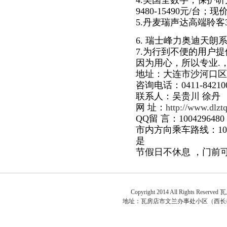
4.美国全数字，保护
9480-15490元/台；现
5.丹麦瑞声达高端聆客
6. 瑞士峰力奥迪天朗
7.为行到不便的用户
因为用心，所以专业.
地址：大连市沙河口区黄
咨询电话：0411-84210
联系人：吴贵川 徐丹
网 址：
http://www.dlzt
QQ留 言：1004296480
市内方向乘车路线：101
是
节假日不休息 ，门前
关于
Copyright 2014 All Rights Reserved
瓦
地址：
瓦房店市文兰办事处小区（西长春