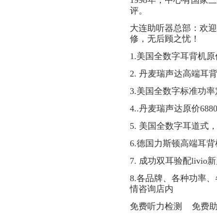
1998年，中心有国
评。
大连助听器总部：欢迎
修，无后顾之忧！
1.美国全数字耳背机原价4
2. 丹麦瑞声达高端耳
3.美国全数字标准功率定
4..丹麦瑞声达原价688
5. 美国全数字耳道式，1
6.德国力斯顿高端耳背
7. 成功双耳验配liv
8.各品牌、各种功率、各
情咨询店内
免费听力检测 免费