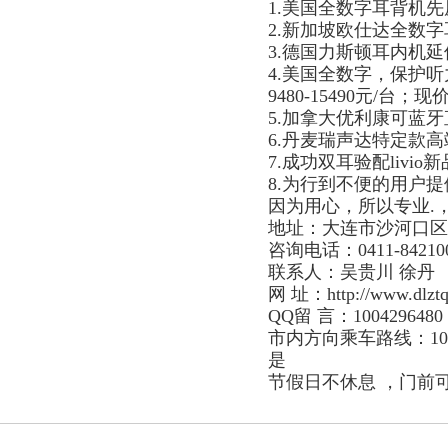
1.美国全数字耳背机先原
2.新加坡欧仕达全数字
3.德国力斯顿耳内机延保
4.美国全数字，保护
9480-15490元/台；现
5.加拿大优利康可蓝
6.丹麦瑞声达特定款
7.成功双耳验配livi
8.为行到不便的用户
因为用心，所以专业.
地址：大连市沙河口区黄
咨询电话：0411-84210
联系人：吴贵川 徐丹
网 址：
http://www.dlzt
QQ留 言：1004296480
市内方向乘车路线：101
是
节假日不休息 ，门前
关于